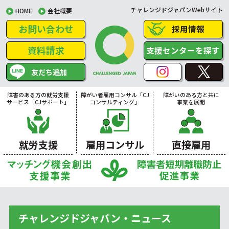
チャレンジドジャパンWebサイト
HOME
会社概要
お問い合わせ
採用情報
資料請求
支援センターを探す
友だち追加
障害のある方の就労支援
障がい者雇用コンサル「CJ
障がいのある方と共に
サービス「CJサポート」
コンサルティング」
事業を展開
就労支援
雇用コンサル
直接雇用
チャレンジドジャパン・ニュース