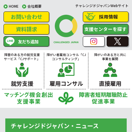
チャレンジドジャパンWebサイト
HOME
会社概要
お問い合わせ
採用情報
資料請求
支援センターを探す
友だち追加
障害のある方の就労支援
障がい者雇用コンサル「CJ
障がいのある方と共に
サービス「CJサポート」
コンサルティング」
事業を展開
就労支援
雇用コンサル
直接雇用
チャレンジドジャパン・ニュース