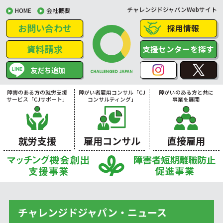
チャレンジドジャパンWebサイト
HOME
会社概要
お問い合わせ
採用情報
資料請求
支援センターを探す
友だち追加
障害のある方の就労支援
障がい者雇用コンサル「CJ
障がいのある方と共に
サービス「CJサポート」
コンサルティング」
事業を展開
就労支援
雇用コンサル
直接雇用
チャレンジドジャパン・ニュース