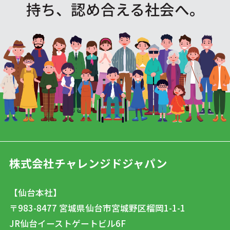
持ち、認め合える社会へ。
株式会社チャレンジドジャパン
【仙台本社】
〒983-8477
宮城県仙台市宮城野区榴岡1-1-1
JR仙台イーストゲートビル6F