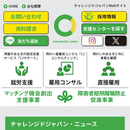
チャレンジドジャパンWebサイト
HOME
会社概要
お問い合わせ
採用情報
資料請求
支援センターを探す
友だち追加
障害のある方の就労支援
障がい者雇用コンサル「CJ
障がいのある方と共に
サービス「CJサポート」
コンサルティング」
事業を展開
就労支援
雇用コンサル
直接雇用
チャレンジドジャパン・ニュース