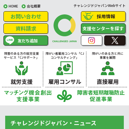
チャレンジドジャパンWebサイト
HOME
会社概要
お問い合わせ
採用情報
資料請求
支援センターを探す
友だち追加
障害のある方の就労支援
障がい者雇用コンサル「CJ
障がいのある方と共に
サービス「CJサポート」
コンサルティング」
事業を展開
就労支援
雇用コンサル
直接雇用
チャレンジドジャパン・ニュース