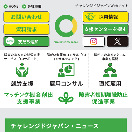
チャレンジドジャパンWebサイト
HOME
会社概要
お問い合わせ
採用情報
資料請求
支援センターを探す
友だち追加
障害のある方の就労支援
障がい者雇用コンサル「CJ
障がいのある方と共に
サービス「CJサポート」
コンサルティング」
事業を展開
就労支援
雇用コンサル
直接雇用
チャレンジドジャパン・ニュース