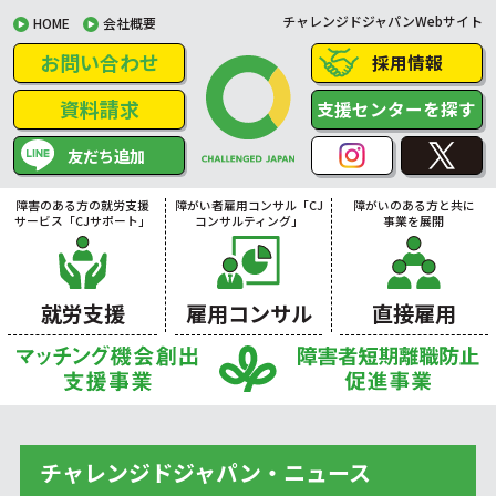
チャレンジドジャパンWebサイト
HOME
会社概要
お問い合わせ
採用情報
資料請求
支援センターを探す
友だち追加
障害のある方の就労支援
障がい者雇用コンサル「CJ
障がいのある方と共に
サービス「CJサポート」
コンサルティング」
事業を展開
就労支援
雇用コンサル
直接雇用
チャレンジドジャパン・ニュース