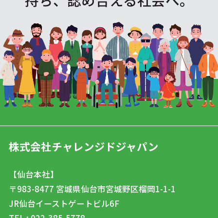
株式会社チャレンジドジャパン
【仙台本社】
〒983-8477
宮城県仙台市宮城野区榴岡1-1-1
JR仙台イーストゲートビル6F
TEL : 022-385-5778