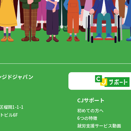
ンジドジャパン
CJサポート
榴岡1-1-1
初めての方へ
トビル6F
6つの特徴
8
就労支援サービス動画