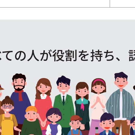
べての人が役割を
持ち、