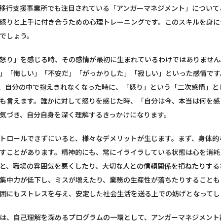
移行支援事業所でも注目されている「アンガーマネジメント」について
怒りと上手に付き合うための心理トレーニングです。このスキルを身に
でしょう。
怒り」を感じる時、その感情が最初に生まれているわけではありません
」「悔しい」「不安だ」「がっかりした」「寂しい」といった感情です
、自分の中で抱えきれなくなった時に、「怒り」という「二次感情」と
も言えます。誰かに対して怒りを感じた時、「自分は今、本当は何を感
気づき、自分自身を深く理解するきっかけになります。
トロールできずにいると、様々なデメリットが生じます。まず、身体的
すことがあります。精神的にも、常にイライラしている状態は心を消耗
と、職場の雰囲気を悪くしたり、大切な人との信頼関係を損ねたりする
集中力が低下し、ミスが増えたり、業務の生産性が落ちたりすることも
囲にもストレスを与え、安定した社会生活を送る上での妨げとなってし
は、自己理解を深めるプログラムの一環として、アンガーマネジメント