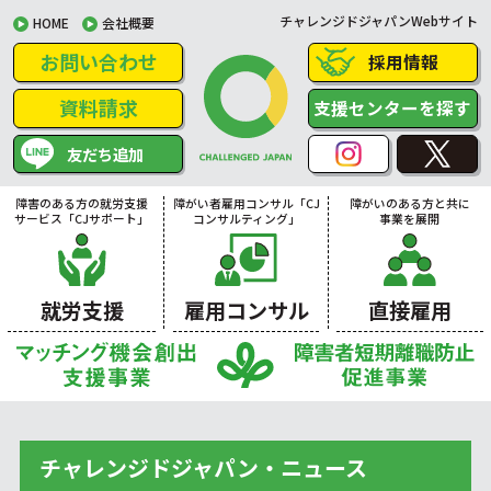
チャレンジドジャパンWebサイト
HOME
会社概要
お問い合わせ
採用情報
資料請求
支援センターを探す
友だち追加
障害のある方の就労支援
障がい者雇用コンサル「CJ
障がいのある方と共に
サービス「CJサポート」
コンサルティング」
事業を展開
就労支援
雇用コンサル
直接雇用
チャレンジドジャパン・ニュース