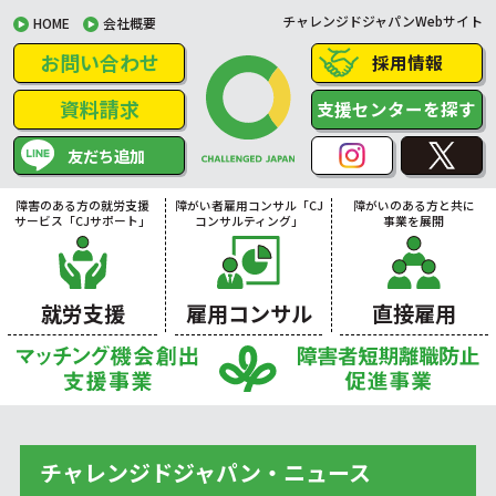
チャレンジドジャパンWebサイト
HOME
会社概要
お問い合わせ
採用情報
資料請求
支援センターを探す
友だち追加
障害のある方の就労支援
障がい者雇用コンサル「CJ
障がいのある方と共に
サービス「CJサポート」
コンサルティング」
事業を展開
就労支援
雇用コンサル
直接雇用
チャレンジドジャパン・ニュース