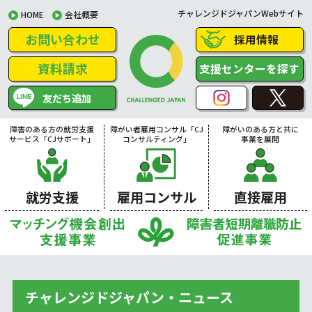
チャレンジドジャパンWebサイト
HOME
会社概要
お問い合わせ
採用情報
資料請求
支援センターを探す
友だち追加
障害のある方の就労支援
障がい者雇用コンサル「CJ
障がいのある方と共に
サービス「CJサポート」
コンサルティング」
事業を展開
就労支援
雇用コンサル
直接雇用
チャレンジドジャパン・ニュース