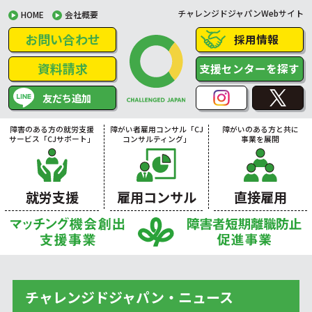
チャレンジドジャパンWebサイト
HOME
会社概要
お問い合わせ
採用情報
資料請求
支援センターを探す
友だち追加
障害のある方の就労支援
障がい者雇用コンサル「CJ
障がいのある方と共に
サービス「CJサポート」
コンサルティング」
事業を展開
就労支援
雇用コンサル
直接雇用
チャレンジドジャパン・ニュース