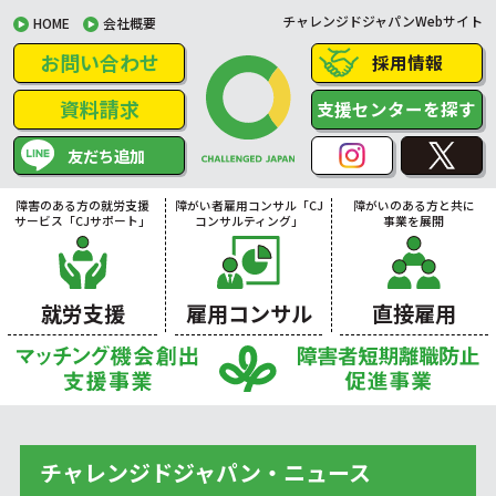
チャレンジドジャパンWebサイト
HOME
会社概要
お問い合わせ
採用情報
資料請求
支援センターを探す
友だち追加
障害のある方の就労支援
障がい者雇用コンサル「CJ
障がいのある方と共に
サービス「CJサポート」
コンサルティング」
事業を展開
就労支援
雇用コンサル
直接雇用
チャレンジドジャパン・ニュース