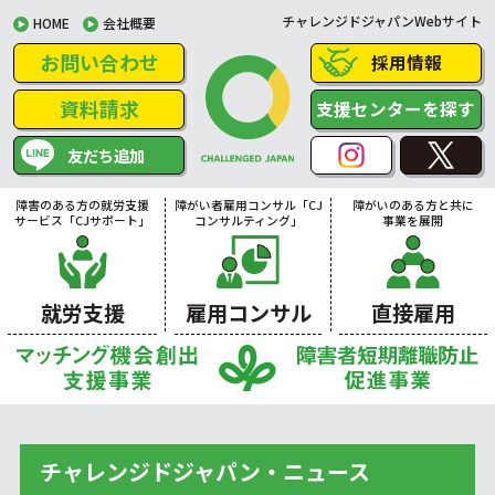
チャレンジドジャパンWebサイト
HOME
会社概要
お問い合わせ
採用情報
資料請求
支援センターを探す
友だち追加
障害のある方の就労支援
障がい者雇用コンサル「CJ
障がいのある方と共に
サービス「CJサポート」
コンサルティング」
事業を展開
就労支援
雇用コンサル
直接雇用
チャレンジドジャパン・ニュース