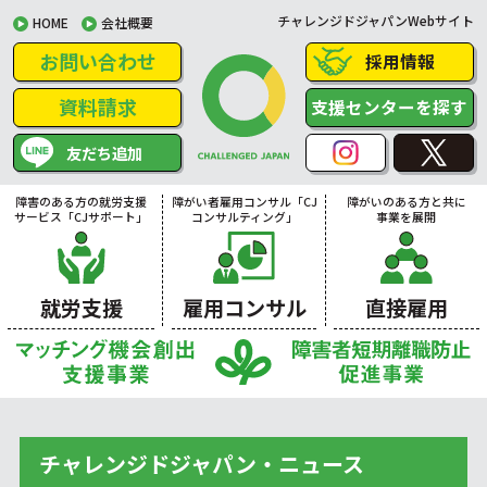
チャレンジドジャパンWebサイト
HOME
会社概要
お問い合わせ
採用情報
資料請求
支援センターを探す
友だち追加
障害のある方の就労支援
障がい者雇用コンサル「CJ
障がいのある方と共に
サービス「CJサポート」
コンサルティング」
事業を展開
就労支援
雇用コンサル
直接雇用
チャレンジドジャパン・ニュース