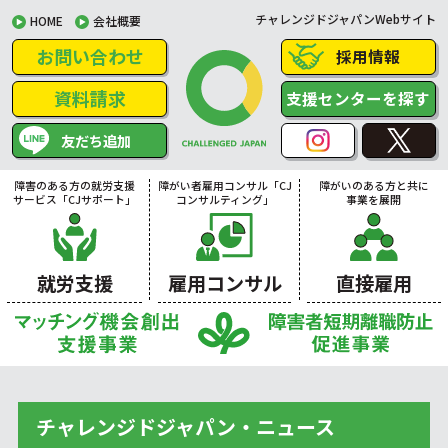
チャレンジドジャパンWebサイト
HOME
会社概要
お問い合わせ
採用情報
資料請求
支援センターを探す
友だち追加
障害のある方の就労支援
障がい者雇用コンサル「CJ
障がいのある方と共に
サービス「CJサポート」
コンサルティング」
事業を展開
就労支援
雇用コンサル
直接雇用
チャレンジドジャパン・ニュース