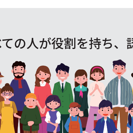
べての人が役割を
持ち、