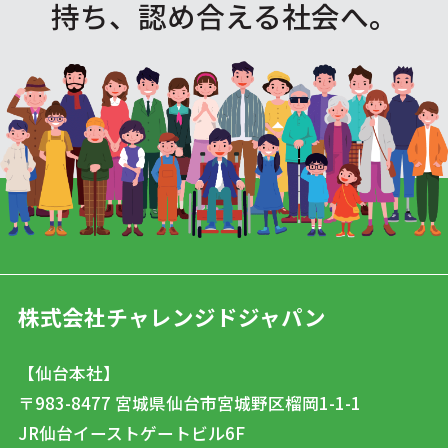
持ち、認め合える社会へ。
株式会社チャレンジドジャパン
【仙台本社】
〒983-8477
宮城県仙台市宮城野区榴岡1-1-1
JR仙台イーストゲートビル6F