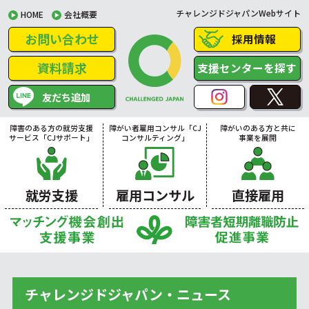
チャレンジドジャパンWebサイト
HOME
会社概要
お問い合わせ
採用情報
資料請求
支援センターを探す
友だち追加
障害のある方の就労支援
障がい者雇用コンサル「CJ
障がいのある方と共に
サービス「CJサポート」
コンサルティング」
事業を展開
就労支援
雇用コンサル
直接雇用
チャレンジドジャパン・ニュース