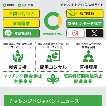
チャレンジドジャパンWebサイト
HOME
会社概要
お問い合わせ
採用情報
資料請求
支援センターを探す
友だち追加
障害のある方の就労支援
障がい者雇用コンサル「CJ
障がいのある方と共に
サービス「CJサポート」
コンサルティング」
事業を展開
就労支援
雇用コンサル
直接雇用
チャレンジドジャパン・ニュース