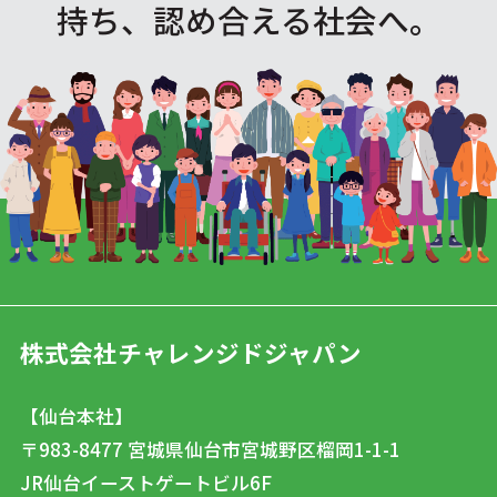
持ち、認め合える社会へ。
株式会社チャレンジドジャパン
【仙台本社】
〒983-8477
宮城県仙台市宮城野区榴岡1-1-1
JR仙台イーストゲートビル6F