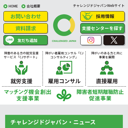
チャレンジドジャパンWebサイト
HOME
会社概要
お問い合わせ
採用情報
資料請求
支援センターを探す
友だち追加
障害のある方の就労支援
障がい者雇用コンサル「CJ
障がいのある方と共に
サービス「CJサポート」
コンサルティング」
事業を展開
就労支援
雇用コンサル
直接雇用
チャレンジドジャパン・ニュース