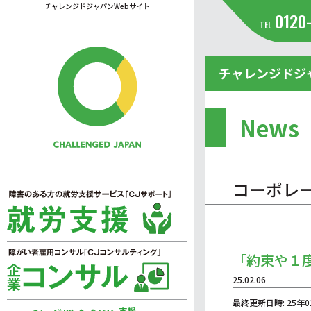
チャレンジドジャパンWebサイト
0120
TEL
チャレンジドジ
News
コーポレ
「約束や１
25.02.06
最終更新日時: 25