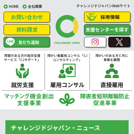
チャレンジドジャパンWebサイト
HOME
会社概要
お問い合わせ
採用情報
資料請求
支援センターを探す
友だち追加
障害のある方の就労支援
障がい者雇用コンサル「CJ
障がいのある方と共に
サービス「CJサポート」
コンサルティング」
事業を展開
就労支援
雇用コンサル
直接雇用
チャレンジドジャパン・ニュース