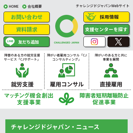
チャレンジドジャパンWebサイト
HOME
会社概要
お問い合わせ
採用情報
資料請求
支援センターを探す
友だち追加
障害のある方の就労支援
障がい者雇用コンサル「CJ
障がいのある方と共に
サービス「CJサポート」
コンサルティング」
事業を展開
就労支援
雇用コンサル
直接雇用
チャレンジドジャパン・ニュース