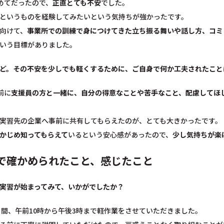
めてだったので、
正直とても不安
でした。
というものを経験してみたいという気持ちが強かったです。
向けて、
事業所での訓練で身につけてきた立ち振る舞いや話し方、コミ
いう目標がありました。
ど。その不安を少しでも軽くするために、ご自身で何か工夫されたこと
前に
支援員の方と一緒に、自分の得意なことや苦手なこと、配慮してほ
実習先の企業へ事前に共有してもらえたのが、とても大きかったです。
かじめ知ってもらえて
いるという安心感があったので、
少し気持ちが楽
で確かめられたこと、感じたこと
実習が始まってみて、いかがでしたか？
日間、午前10時から午後3時まで軽作業をさせていただきました。