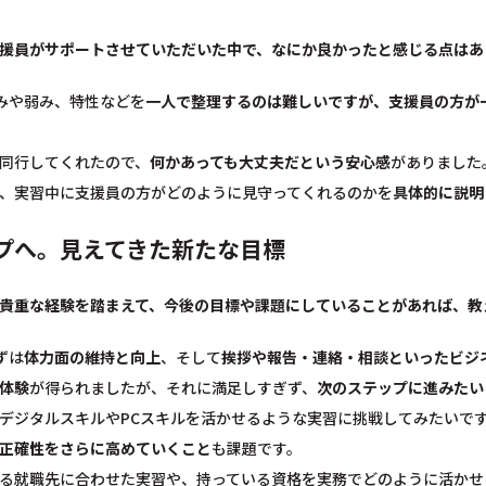
援員がサポートさせていただいた中で、なにか良かったと感じる点はあ
みや弱み、特性などを
一人で整理するのは難しいですが、支援員の方が
同行してくれたので、
何かあっても大丈夫だという安心感
がありました
、実習中に支援員の方がどのように見守ってくれるのかを
具体的に説明
プへ。見えてきた新たな目標
貴重な経験を踏まえて、今後の目標や課題にしていることがあれば、教
ずは
体力面の維持と向上
、そして
挨拶や報告・連絡・相談といったビジ
体験
が得られましたが、それに満足しすぎず、
次のステップに進みたい
デジタルスキルやPCスキルを活かせるような実習に挑戦してみたいで
正確性をさらに高めていくこと
も課題です。
る就職先に合わせた実習や、持っている資格を実務でどのように活かせ