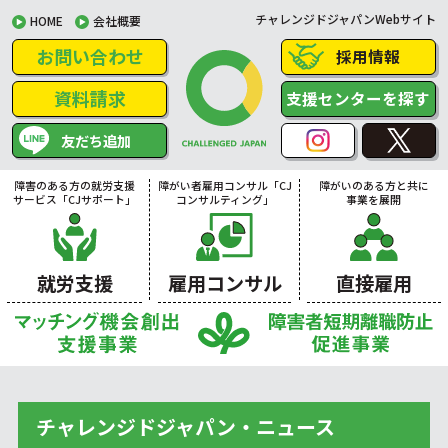
チャレンジドジャパンWebサイト
HOME
会社概要
お問い合わせ
採用情報
資料請求
支援センターを探す
友だち追加
障害のある方の就労支援
障がい者雇用コンサル「CJ
障がいのある方と共に
サービス「CJサポート」
コンサルティング」
事業を展開
就労支援
雇用コンサル
直接雇用
チャレンジドジャパン・ニュース