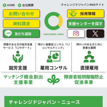
チャレンジドジャパンWebサイト
HOME
会社概要
お問い合わせ
採用情報
資料請求
支援センターを探す
友だち追加
障害のある方の就労支援
障がい者雇用コンサル「CJ
障がいのある方と共に
サービス「CJサポート」
コンサルティング」
事業を展開
就労支援
雇用コンサル
直接雇用
チャレンジドジャパン・ニュース