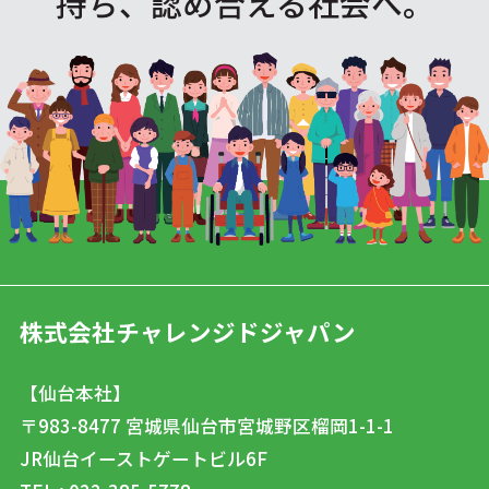
持ち、認め合える社会へ。
株式会社チャレンジドジャパン
【仙台本社】
〒983-8477
宮城県仙台市宮城野区榴岡1-1-1
JR仙台イーストゲートビル6F