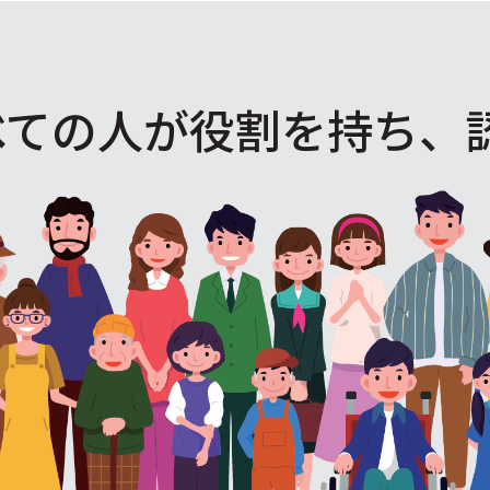
べての人が役割を
持ち、