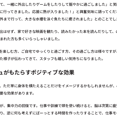
て、一緒に外出したりゲームをしたりして賑やかに過ごしました」と笑
に行ってきました。応援に熱が入りました！」と興奮気味に語ってくだ
外まで行って、大きな水槽を泳ぐ魚たちに癒されました」とのことでし
出はせず、家で好きな映画を観たり、読みたかった本を読んだりして、
まれた方も多くいらっしゃいました。
を楽しむ方、ご自宅でゆっくりと過ごす方、その過ごし方は様々ですが
た様子が伝わってきて、スタッフも嬉しい気持ちになりました。
ュがもたらすポジティブな効果
、ただ単に身体を横たえることだけをイメージするかもしれませんが、
要な効果があります。
が、集中力の回復です。仕事や訓練で頭を使い続けると、脳は次第に疲
り、逆に何も考えずにぼーっとする時間を作ったりすることで、仕事モ