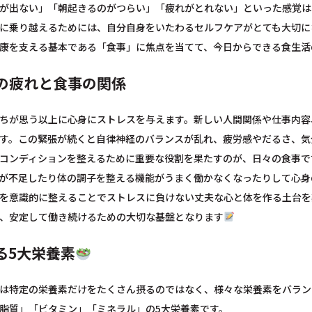
が出ない」「朝起きるのがつらい」「疲れがとれない」といった感覚は
に乗り越えるためには、自分自身をいたわるセルフケアがとても大切に
康を支える基本である「食事」に焦点を当てて、今日からできる食生活
の疲れと食事の関係
ちが思う以上に心身にストレスを与えます。新しい人間関係や仕事内容
す。この緊張が続くと自律神経のバランスが乱れ、疲労感やだるさ、気
コンディションを整えるために重要な役割を果たすのが、日々の食事で
が不足したり体の調子を整える機能がうまく働かなくなったりして心身
を意識的に整えることでストレスに負けない丈夫な心と体を作る土台を
、安定して働き続けるための大切な基盤となります
る5大栄養素
は特定の栄養素だけをたくさん摂るのではなく、様々な栄養素をバラン
脂質」「ビタミン」「ミネラル」の5大栄養素です。