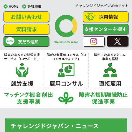
チャレンジドジャパンWebサイト
HOME
会社概要
お問い合わせ
採用情報
資料請求
支援センターを探す
友だち追加
障害のある方の就労支援
障がい者雇用コンサル「CJ
障がいのある方と共に
サービス「CJサポート」
コンサルティング」
事業を展開
就労支援
雇用コンサル
直接雇用
チャレンジドジャパン・ニュース