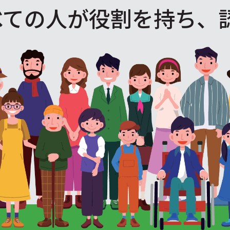
べての人が役割を
持ち、