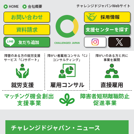
チャレンジドジャパンWebサイト
HOME
会社概要
お問い合わせ
採用情報
資料請求
支援センターを探す
友だち追加
障害のある方の就労支援
障がい者雇用コンサル「CJ
障がいのある方と共に
サービス「CJサポート」
コンサルティング」
事業を展開
就労支援
雇用コンサル
直接雇用
チャレンジドジャパン・ニュース