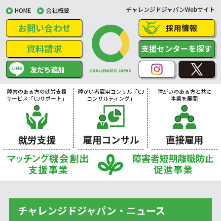
チャレンジドジャパンWebサイト
HOME
会社概要
お問い合わせ
採用情報
資料請求
支援センターを探す
友だち追加
障害のある方の就労支援
障がい者雇用コンサル「CJ
障がいのある方と共に
サービス「CJサポート」
コンサルティング」
事業を展開
就労支援
雇用コンサル
直接雇用
チャレンジドジャパン・ニュース