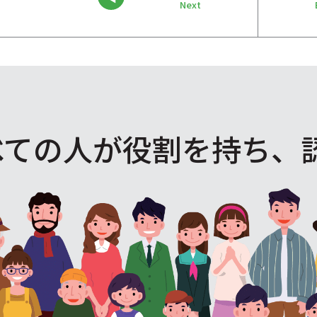
Next
べての人が役割を
持ち、