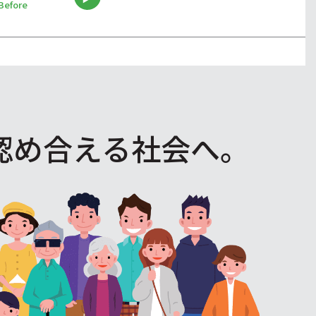
Before
認め合える社会へ。