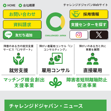
チャレンジドジャパンWebサイト
HOME
会社概要
お問い合わせ
採用情報
資料請求
支援センターを探す
友だち追加
障害のある方の就労支援
障がい者雇用コンサル「CJ
障がいのある方と共に
サービス「CJサポート」
コンサルティング」
事業を展開
就労支援
雇用コンサル
直接雇用
チャレンジドジャパン・ニュース