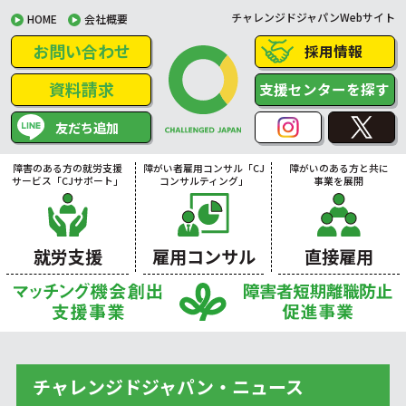
チャレンジドジャパンWebサイト
HOME
会社概要
お問い合わせ
採用情報
資料請求
支援センターを探す
友だち追加
障害のある方の就労支援
障がい者雇用コンサル「CJ
障がいのある方と共に
サービス「CJサポート」
コンサルティング」
事業を展開
就労支援
雇用コンサル
直接雇用
チャレンジドジャパン・ニュース