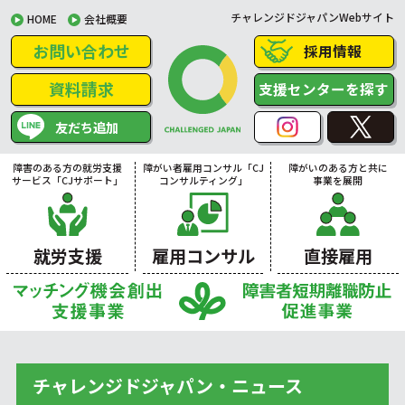
チャレンジドジャパンWebサイト
HOME
会社概要
お問い合わせ
採用情報
資料請求
支援センターを探す
友だち追加
障害のある方の就労支援
障がい者雇用コンサル「CJ
障がいのある方と共に
サービス「CJサポート」
コンサルティング」
事業を展開
就労支援
雇用コンサル
直接雇用
チャレンジドジャパン・ニュース