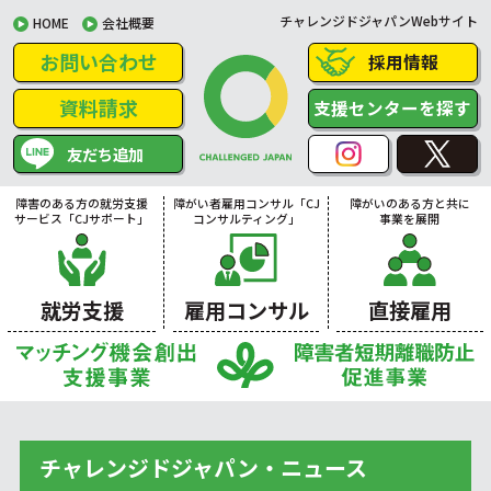
チャレンジドジャパンWebサイト
HOME
会社概要
お問い合わせ
採用情報
資料請求
支援センターを探す
友だち追加
障害のある方の就労支援
障がい者雇用コンサル「CJ
障がいのある方と共に
サービス「CJサポート」
コンサルティング」
事業を展開
就労支援
雇用コンサル
直接雇用
チャレンジドジャパン・ニュース