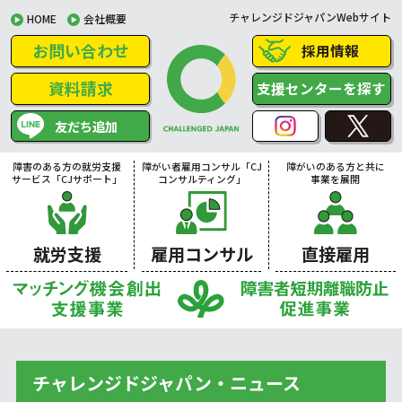
チャレンジドジャパンWebサイト
HOME
会社概要
お問い合わせ
採用情報
資料請求
支援センターを探す
友だち追加
障害のある方の就労支援
障がい者雇用コンサル「CJ
障がいのある方と共に
サービス「CJサポート」
コンサルティング」
事業を展開
就労支援
雇用コンサル
直接雇用
チャレンジドジャパン・ニュース