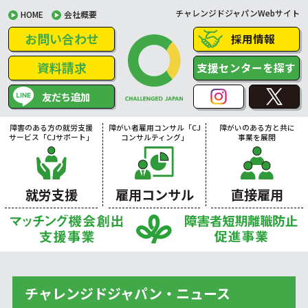
チャレンジドジャパンWebサイト
HOME
会社概要
お問い合わせ
採用情報
資料請求
支援センターを探す
友だち追加
障害のある方の就労支援
障がい者雇用コンサル「CJ
障がいのある方と共に
サービス「CJサポート」
コンサルティング」
事業を展開
就労支援
雇用コンサル
直接雇用
チャレンジドジャパン・ニュース