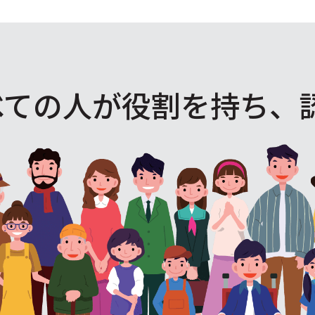
べての人が役割を
持ち、