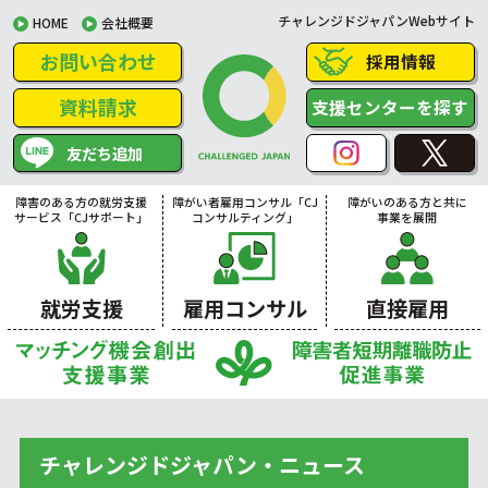
チャレンジドジャパンWebサイト
HOME
会社概要
お問い合わせ
採用情報
資料請求
支援センターを探す
友だち追加
障害のある方の就労支援
障がい者雇用コンサル「CJ
障がいのある方と共に
サービス「CJサポート」
コンサルティング」
事業を展開
就労支援
雇用コンサル
直接雇用
チャレンジドジャパン・ニュース