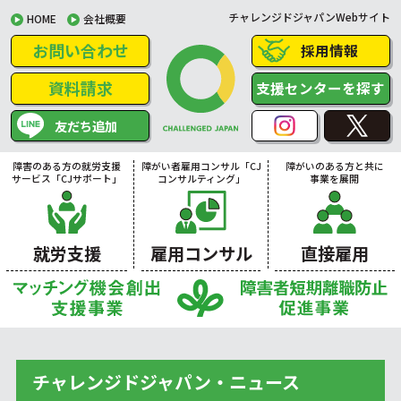
チャレンジドジャパンWebサイト
HOME
会社概要
お問い合わせ
採用情報
資料請求
支援センターを探す
友だち追加
障害のある方の就労支援
障がい者雇用コンサル「CJ
障がいのある方と共に
サービス「CJサポート」
コンサルティング」
事業を展開
就労支援
雇用コンサル
直接雇用
チャレンジドジャパン・ニュース