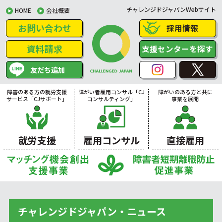
チャレンジドジャパンWebサイト
HOME
会社概要
お問い合わせ
採用情報
資料請求
支援センターを探す
友だち追加
障害のある方の就労支援
障がい者雇用コンサル「CJ
障がいのある方と共に
サービス「CJサポート」
コンサルティング」
事業を展開
就労支援
雇用コンサル
直接雇用
チャレンジドジャパン・ニュース