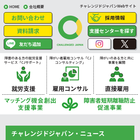
チャレンジドジャパンWebサイト
HOME
会社概要
お問い合わせ
採用情報
資料請求
支援センターを探す
友だち追加
障害のある方の就労支援
障がい者雇用コンサル「CJ
障がいのある方と共に
サービス「CJサポート」
コンサルティング」
事業を展開
就労支援
雇用コンサル
直接雇用
チャレンジドジャパン・ニュース