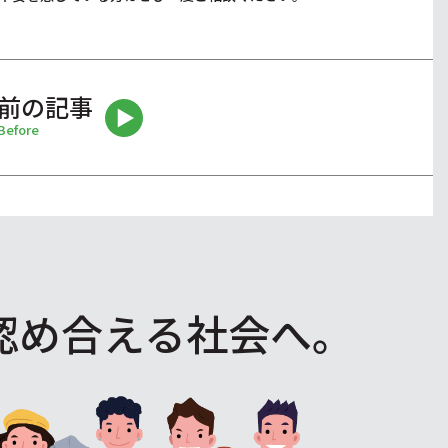
前の記事
Before
認め合える社会へ。