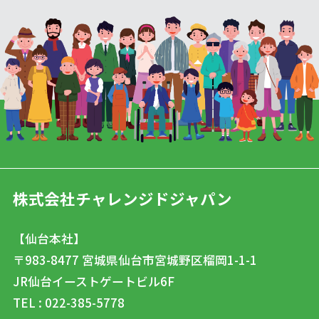
株式会社チャレンジドジャパン
【仙台本社】
〒983-8477
宮城県仙台市宮城野区榴岡1-1-1
JR仙台イーストゲートビル6F
TEL : 022-385-5778