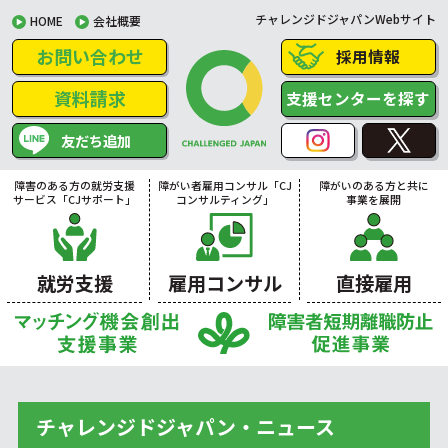
チャレンジドジャパンWebサイト
HOME
会社概要
お問い合わせ
採用情報
資料請求
支援センターを探す
友だち追加
障害のある方の就労支援
障がい者雇用コンサル「CJ
障がいのある方と共に
サービス「CJサポート」
コンサルティング」
事業を展開
就労支援
雇用コンサル
直接雇用
チャレンジドジャパン・ニュース