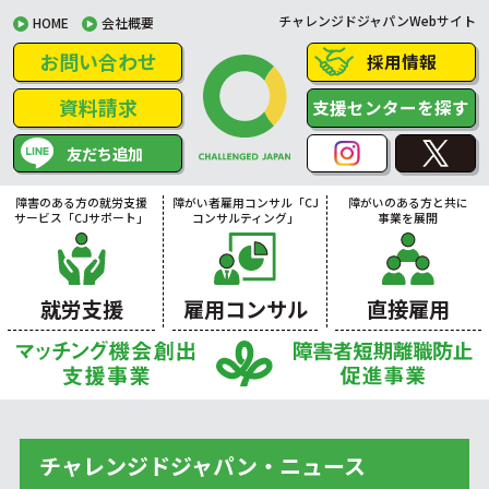
チャレンジドジャパンWebサイト
HOME
会社概要
お問い合わせ
採用情報
資料請求
支援センターを探す
友だち追加
障害のある方の就労支援
障がい者雇用コンサル「CJ
障がいのある方と共に
サービス「CJサポート」
コンサルティング」
事業を展開
就労支援
雇用コンサル
直接雇用
チャレンジドジャパン・ニュース