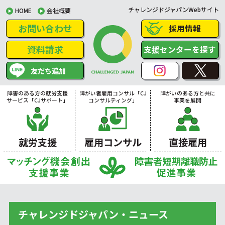
チャレンジドジャパンWebサイト
HOME
会社概要
お問い合わせ
採用情報
資料請求
支援センターを探す
友だち追加
障害のある方の就労支援
障がい者雇用コンサル「CJ
障がいのある方と共に
サービス「CJサポート」
コンサルティング」
事業を展開
就労支援
雇用コンサル
直接雇用
チャレンジドジャパン・ニュース