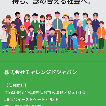
持ち、認め合える社会へ。
株式会社チャレンジドジャパン
【仙台本社】
〒983-8477
宮城県仙台市宮城野区榴岡1-1-1
JR仙台イーストゲートビル6F