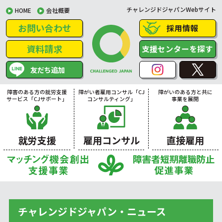
チャレンジドジャパンWebサイト
HOME
会社概要
お問い合わせ
採用情報
資料請求
支援センターを探す
友だち追加
障害のある方の就労支援
障がい者雇用コンサル「CJ
障がいのある方と共に
サービス「CJサポート」
コンサルティング」
事業を展開
就労支援
雇用コンサル
直接雇用
チャレンジドジャパン・ニュース